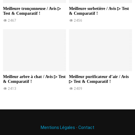
Meilleure tronçonneuse / Avis ▷
Meilleure sorbetière / Avis ▷ Test
Test & Comparatif !
& Comparatif !
2467
2456
Meilleur arbre à chat / Avis ▷ Test
Meilleur purificateur d’air / Avis
& Comparatif !
▷ Test & Comparatif !
2413
2409
Mentions Légales
-
Contact