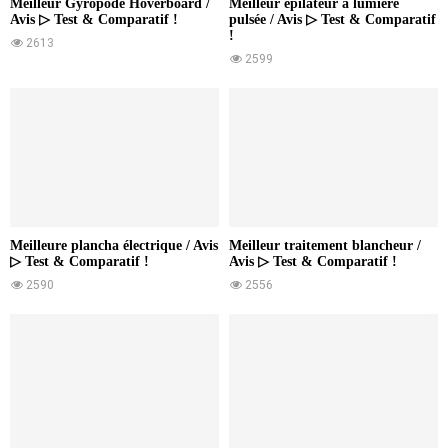
Meilleur Gyropode Hoverboard /
Meilleur épilateur à lumière
Avis ▷ Test & Comparatif !
pulsée / Avis ▷ Test & Comparatif
!
2613
2599
Meilleure plancha électrique / Avis
Meilleur traitement blancheur /
▷ Test & Comparatif !
Avis ▷ Test & Comparatif !
2590
2556